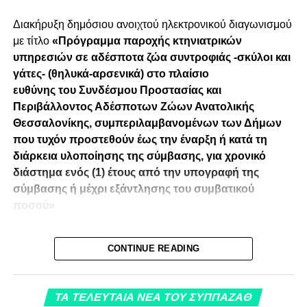
Διακήρυξη δημόσιου ανοιχτού ηλεκτρονικού διαγωνισμού
με τίτλο
«Πρόγραμμα παροχής κτηνιατρικών
υπηρεσιών σε αδέσποτα ζώα συντροφιάς -σκύλοι και
γάτες- (θηλυκά-αρσενικά) στο πλαίσιο
ευθύνης
του
Συνδέσμου Προστασίας και
Περιβάλλοντος Αδέσποτων Ζώων Ανατολικής
Θεσσαλονίκης, συμπεριλαμβανομένων των Δήμων
που τυχόν προστεθούν έως την έναρξη ή κατά τη
διάρκεια υλοποίησης της σύμβασης, για χρονικό
διάστημα ενός (1) έτους από την υπογραφή της
σύμβασης ή μέχρι εξάντλησης του συμβατικού
ποσού»
.
RELATED TOPICS:
ΠΑΓΚΟΣΜΙΑ ΗΜΕΡΑ ΣΚΥΛΟΥ
Κωδικός CPV: 85200000-1 Κτηνιατρικές Υπηρεσίες
ΣΥΠΠΑΖΑΘ
CONTINUE READING
6. ΔΙΑΚΗΡΥΞΗ ΜΕ ΑΔΑ ΚΑΙ ΑΔΑΜ
UP NEXT
4η Οκτωβρίου – Παγκόσμια ημέρα των ζώων
7. ΠΕΡΙΛΗΨΗ ΔΙΑΚΗΡΥΞΗΣ.s1
ΤΑ ΤΕΛΕΥΤΑΙΑ ΝΕΑ ΤΟΥ ΣΥΠΠΑΖΑΘ
DON'T MISS