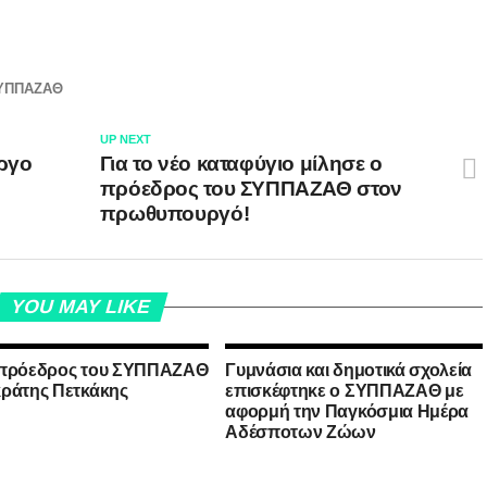
ΥΠΠΑΖΑΘ
UP NEXT
ργο
Για το νέο καταφύγιο μίλησε ο
πρόεδρος του ΣΥΠΠΑΖΑΘ στον
πρωθυπουργό!
YOU MAY LIKE
 πρόεδρος του ΣΥΠΠΑΖΑΘ
Γυμνάσια και δημοτικά σχολεία
ράτης Πετκάκης
επισκέφτηκε ο ΣΥΠΠΑΖΑΘ με
αφορμή την Παγκόσμια Ημέρα
Αδέσποτων Ζώων