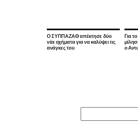
Ο ΣΥΠΠΑΖΑΘ απέκτησε δύο
Για τ
νέα οχήματα για να καλύψει τις
μίλησ
ανάγκες του
ο Αντ