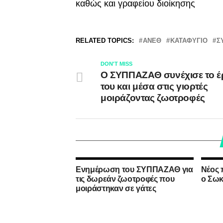
καθώς και γραφείου διοίκησης
RELATED TOPICS:
ΑΝΕΘ
ΚΑΤΑΦΥΓΙΟ
Σ
DON'T MISS
Ο ΣΥΠΠΑΖΑΘ συνέχισε το έ
του και μέσα στις γιορτές
μοιράζοντας ζωοτροφές
Ενημέρωση του ΣΥΠΠΑΖΑΘ για
Νέος
τις δωρεάν ζωοτροφές που
ο Σωκ
μοιράστηκαν σε γάτες