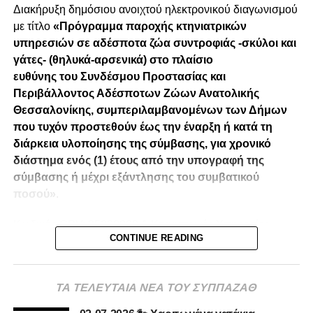
Διακήρυξη δημόσιου ανοιχτού ηλεκτρονικού διαγωνισμού
με τίτλο
«Πρόγραμμα παροχής κτηνιατρικών
υπηρεσιών σε αδέσποτα ζώα συντροφιάς -σκύλοι και
γάτες- (θηλυκά-αρσενικά) στο πλαίσιο
ευθύνης
του
Συνδέσμου Προστασίας και
Περιβάλλοντος Αδέσποτων Ζώων Ανατολικής
Θεσσαλονίκης, συμπεριλαμβανομένων των Δήμων
που τυχόν προστεθούν έως την έναρξη ή κατά τη
διάρκεια υλοποίησης της σύμβασης, για χρονικό
διάστημα ενός (1) έτους από την υπογραφή της
σύμβασης ή μέχρι εξάντλησης του συμβατικού
ποσού»
.
Κωδικός CPV: 85200000-1 Κτηνιατρικές Υπηρεσίες
CONTINUE READING
6. ΔΙΑΚΗΡΥΞΗ ΜΕ ΑΔΑ ΚΑΙ ΑΔΑΜ
7. ΠΕΡΙΛΗΨΗ ΔΙΑΚΗΡΥΞΗΣ.s1
ΤΑ ΤΕΛΕΥΤΑΙΑ ΝΕΑ ΤΟΥ ΣΥΠΠΑΖΑΘ