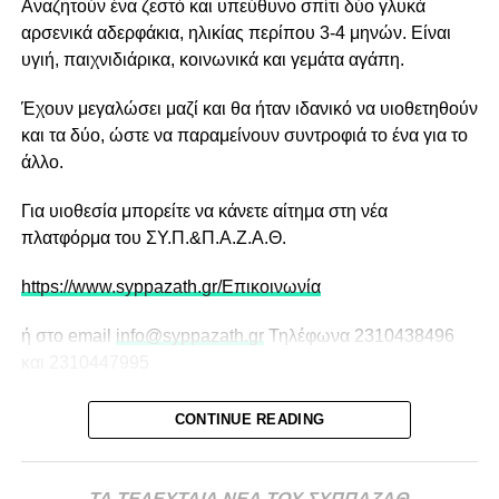
Αναζητούν ένα ζεστό και υπεύθυνο σπίτι δύο γλυκά
παντοτινή του οικογένεια!
αρσενικά αδερφάκια, ηλικίας περίπου 3-4 μηνών. Είναι
DON'T MISS
υγιή, παιχνιδιάρικα, κοινωνικά και γεμάτα αγάπη.
Περιφερόταν στην Μουδανιών! Αν ανήκει σε
κάποιον να επικοινωνήσει με τον ΣΥΠΠΑΖΑΘ
Έχουν μεγαλώσει μαζί και θα ήταν ιδανικό να υιοθετηθούν
και τα δύο, ώστε να παραμείνουν συντροφιά το ένα για το
άλλο.
Για υιοθεσία μπορείτε να κάνετε αίτημα στη νέα
πλατφόρμα του ΣΥ.Π.&Π.Α.Ζ.Α.Θ.
https://www.syppazath.gr/Επικοινωνία
ή στο email
info@syppazath.gr
Τηλέφωνα 2310438496
και 2310447995
CONTINUE READING
ΤΑ ΤΕΛΕΥΤΑΙΑ ΝΕΑ ΤΟΥ ΣΥΠΠΑΖΑΘ