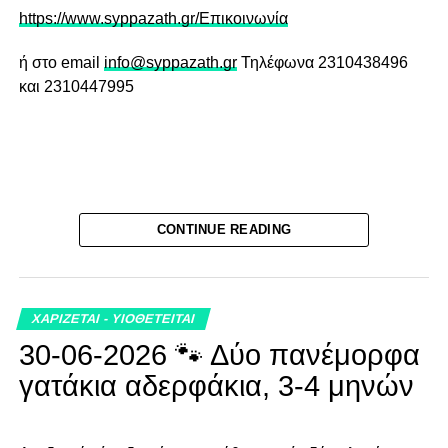
https://www.syppazath.gr/Επικοινωνία
ή στο email
info@syppazath.gr
Τηλέφωνα 2310438496
και 2310447995
CONTINUE READING
ΧΑΡΙΖΕΤΑΙ - ΥΙΟΘΕΤΕΙΤΑΙ
30-06-2026 🐾 Δύο πανέμορφα
RELATED TOPICS:
ΕΛΛΗΝΙΚΟΣ ΠΟΙΜΕΝΙΚΟΣ
ΣΥΠΠΑΖΑΘ
γατάκια αδερφάκια, 3-4 μηνών
ΥΙΟΘΕΣΙΑ
UP NEXT
Ο πανέμορφος Γκριφονάκος ψάχνει την