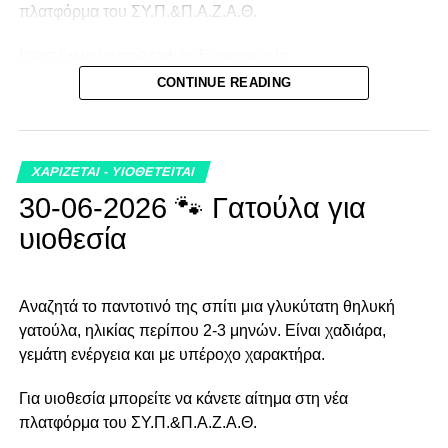
πλατφόρμα του ΣΥ.Π.&Π.Α.Ζ.Α.Θ.
https://www.syppazath.gr/Επικοινωνία
CONTINUE READING
ή στο email info@syppazath.gr Τηλέφωνα 2310438496
και 2310447995
ΧΑΡΙΖΕΤΑΙ - ΥΙΟΘΕΤΕΙΤΑΙ
30-06-2026 🐾 Γατούλα για
υιοθεσία
Αναζητά το παντοτινό της σπίτι μια γλυκύτατη θηλυκή
γατούλα, ηλικίας περίπου 2-3 μηνών. Είναι χαδιάρα,
γεμάτη ενέργεια και με υπέροχο χαρακτήρα.
Για υιοθεσία μπορείτε να κάνετε αίτημα στη νέα
πλατφόρμα του ΣΥ.Π.&Π.Α.Ζ.Α.Θ.