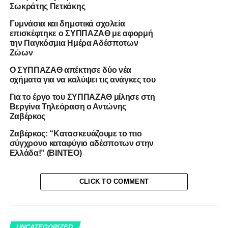
Σωκράτης Πετκάκης
Γυμνάσια και δημοτικά σχολεία
επισκέφτηκε ο ΣΥΠΠΑΖΑΘ με αφορμή
την Παγκόσμια Ημέρα Αδέσποτων
Ζώων
Ο ΣΥΠΠΑΖΑΘ απέκτησε δύο νέα
οχήματα για να καλύψει τις ανάγκες του
Για το έργο του ΣΥΠΠΑΖΑΘ μίλησε στη
Βεργίνα Τηλεόραση ο Αντώνης
Ζαβέρκος
RELATED TOPICS:
ΒΕΡΓΙΝΑ ΤΗΛΕΟΡΑΣΗ
ΚΑΤΑΦΥΓΙΟ
ΣΥΠΠΑΖΑΘ
Ζαβέρκος: “Κατασκευάζουμε το πιο
σύγχρονο καταφύγιο αδέσποτων στην
UP NEXT
Ελλάδα!” (ΒΙΝΤΕΟ)
Στο TV100 ο πρόεδρος του ΣΥΠΠΑΖΑΘ για το
σύγχρονο καταφύγιο ζώων στο Λάκκωμα
CLICK TO COMMENT
DON'T MISS
Στην εκπομπή της TV100 “Κουνώντας την Ουρά”
παρουσιάστηκε το έργο του ΣΥΠΠΑΖΑΘ
UNCATEGORIZED