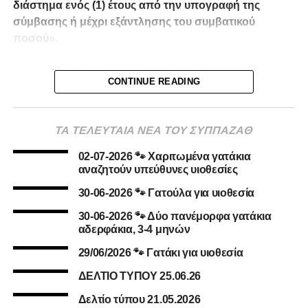
διάστημα ενός (1) έτους από την υπογραφή της
σύμβασης ή μέχρι εξάντλησης του συμβατικού
ποσού»
.
Κωδικός CPV: 85200000-1 Κτηνιατρικές Υπηρεσίες
CONTINUE READING
6. ΔΙΑΚΗΡΥΞΗ ΜΕ ΑΔΑ ΚΑΙ ΑΔΑΜ
7. ΠΕΡΙΛΗΨΗ ΔΙΑΚΗΡΥΞΗΣ.s1
ΤΑ ΤΕΛΕΥΤΑΙΑ ΝΕΑ ΤΟΥ ΣΥΠΠΑΖΑΘ
02-07-2026 🐾 Χαριτωμένα γατάκια
αναζητούν υπεύθυνες υιοθεσίες
30-06-2026 🐾 Γατούλα για υιοθεσία
30-06-2026 🐾 Δύο πανέμορφα γατάκια
αδερφάκια, 3-4 μηνών
29/06/2026 🐾 Γατάκι για υιοθεσία
ΔΕΛΤΙΟ ΤΥΠΟΥ 25.06.26
Δελτίο τύπου 21.05.2026