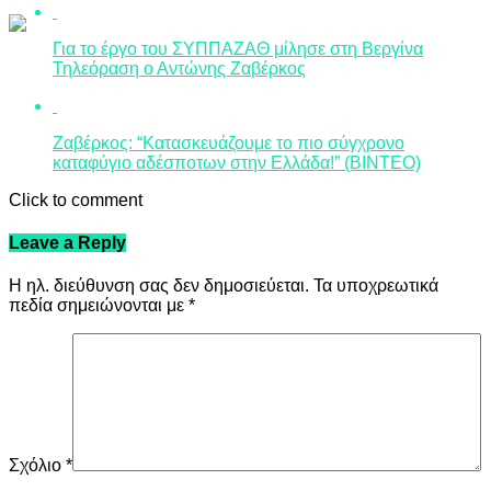
Για το έργο του ΣΥΠΠΑΖΑΘ μίλησε στη Βεργίνα
Τηλεόραση ο Αντώνης Ζαβέρκος
Ζαβέρκος: “Κατασκευάζουμε το πιο σύγχρονο
καταφύγιο αδέσποτων στην Ελλάδα!” (ΒΙΝΤΕΟ)
Click to comment
Leave a Reply
Η ηλ. διεύθυνση σας δεν δημοσιεύεται.
Τα υποχρεωτικά
πεδία σημειώνονται με
*
Σχόλιο
*