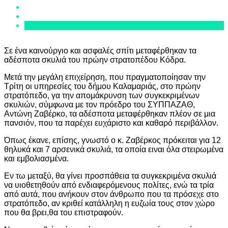
Σε ένα καινούργιο και ασφαλές σπίτι μεταφέρθηκαν τα
αδέσποτα σκυλιά του πρώην στρατοπέδου Κόδρα.
Μετά την μεγάλη επιχείρηση, που πραγματοποίησαν την
Τρίτη οι υπηρεσίες του δήμου Καλαμαριάς, στο πρώην
στρατόπεδο, γα την απομάκρυνση των συγκεκριμένων
σκυλιών, σύμφωνα με τον πρόεδρο του ΣΥΠΠΑΖΑΘ,
Αντώνη Ζαβέρκο, τα αδέσποτα μεταφέρθηκαν πλέον σε μια
πανσιόν, που τα παρέχει ευχάριστο και καθαρό περιβάλλον.
Όπως έκανε, επίσης, γνωστό ο κ. Ζαβέρκος πρόκειται για 12
θηλυκά και 7 αρσενικά σκυλιά, τα οποία ειναι όλα στειρωμένα
και εμβολιασμένα.
Εν τω μεταξύ, θα γίνει προσπάθεια τα συγκεκριμένα σκυλιά
να υιοθετηθούν από ενδιαφερόμενους πολίτες, ενώ τα τρία
από αυτά, που ανήκουν στον άνθρωπο που τα πρόσεχε στο
στρατόπεδο, αν κριθεί κατάλληλη η ευζωία τους στον χώρο
που θα βρει,θα του επιστραφούν.