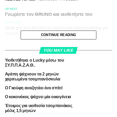
UP NEXT
Γνωρίστε τον BRUNO και υιοθετήστε τον
DON'T MISS
SOS για τον Ρούντι το αρσενικό λαμπραντόρ με
τσομπανόσκυλο
CONTINUE READING
YOU MAY LIKE
Υιοθετήθηκε ο Lucky μέσω του
ΣΥ.Π.Π.Α.Ζ.Α.Θ..
Αγάπη ψάχνουν τα 2 μηνών
χαριτωμένα τσομπανόσκυλα
Ο Γκούφη αναζητάει ένα σπίτι!
Ο κοκονάκος ψάχνει μία οικογένεια
Έτοιμος για υιοθεσία τσομπανάκος
μόλις 1,5 μηνών