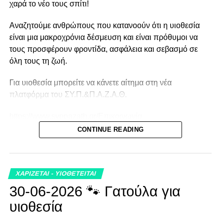
χαρά το νέο τους σπίτι!
Αναζητούμε ανθρώπους που κατανοούν ότι η υιοθεσία
είναι μια μακροχρόνια δέσμευση και είναι πρόθυμοι να
τους προσφέρουν φροντίδα, ασφάλεια και σεβασμό σε
όλη τους τη ζωή.
Για υιοθεσία μπορείτε να κάνετε αίτημα στη νέα
πλατφόρμα του ΣΥ.Π.&Π.Α.Ζ.Α.Θ.
https://www.syppazath.gr/Επικοινωνία
CONTINUE READING
ή στο email info@syppazath.gr Τηλέφωνα 2310438496
και 2310447995
ΧΑΡΙΖΕΤΑΙ - ΥΙΟΘΕΤΕΙΤΑΙ
30-06-2026 🐾 Γατούλα για
υιοθεσία