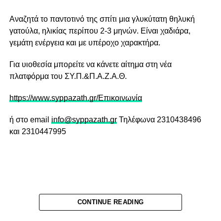
Αναζητά το παντοτινό της σπίτι μια γλυκύτατη θηλυκή
γατούλα, ηλικίας περίπου 2-3 μηνών. Είναι χαδιάρα,
γεμάτη ενέργεια και με υπέροχο χαρακτήρα.
Για υιοθεσία μπορείτε να κάνετε αίτημα στη νέα
πλατφόρμα του ΣΥ.Π.&Π.Α.Ζ.Α.Θ.
https://www.syppazath.gr/Επικοινωνία
ή στο email
info@syppazath.gr
Τηλέφωνα 2310438496
και 2310447995
CONTINUE READING