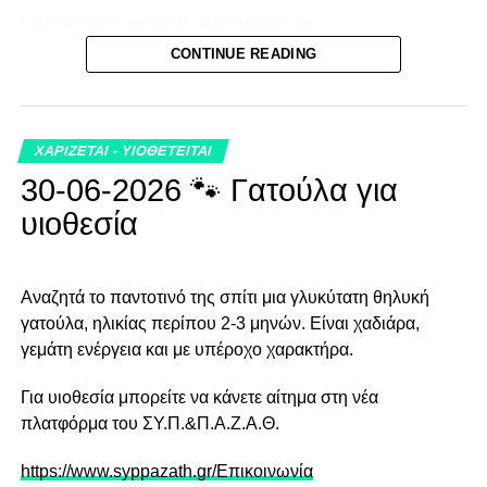
https://www.syppazath.gr/Επικοινωνία
CONTINUE READING
ή στο email info@syppazath.gr Τηλέφωνα 2310438496
και 2310447995
ΧΑΡΙΖΕΤΑΙ - ΥΙΟΘΕΤΕΙΤΑΙ
30-06-2026 🐾 Γατούλα για
υιοθεσία
Αναζητά το παντοτινό της σπίτι μια γλυκύτατη θηλυκή
γατούλα, ηλικίας περίπου 2-3 μηνών. Είναι χαδιάρα,
γεμάτη ενέργεια και με υπέροχο χαρακτήρα.
Για υιοθεσία μπορείτε να κάνετε αίτημα στη νέα
πλατφόρμα του ΣΥ.Π.&Π.Α.Ζ.Α.Θ.
https://www.syppazath.gr/Επικοινωνία