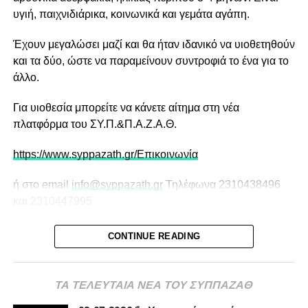
υγιή, παιχνιδιάρικα, κοινωνικά και γεμάτα αγάπη.
Έχουν μεγαλώσει μαζί και θα ήταν ιδανικό να υιοθετηθούν
και τα δύο, ώστε να παραμείνουν συντροφιά το ένα για το
άλλο.
Για υιοθεσία μπορείτε να κάνετε αίτημα στη νέα
πλατφόρμα του ΣΥ.Π.&Π.Α.Ζ.Α.Θ.
https://www.syppazath.gr/Επικοινωνία
ή στο email
info@syppazath.gr
Τηλέφωνα 2310438496
και 2310447995
CONTINUE READING
ΤΑ ΤΕΛΕΥΤΑΙΑ ΝΕΑ ΤΟΥ ΣΥΠΠΑΖΑΘ