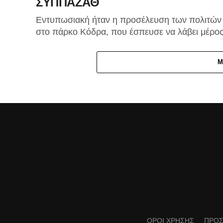
ΣΥΠΠΑΖΑΘ
Εντυπωσιακή ήταν η προσέλευση των πολιτών
στο πάρκο Κόδρα, που έσπευσε να λάβει μέρο
στην πρωτότυπη γιορτή υιοθεσίας αδέσποτων
ζώων που διοργάνωσε ο Δήμος Καλαμαριάς σε.
M
ΟΡΟΙ ΧΡΗΣΗΣ
ΠΡΟΣ