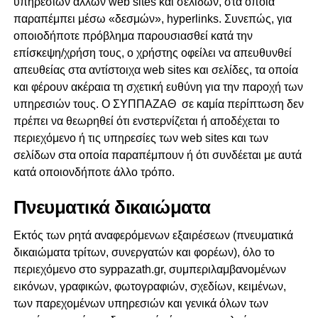
υπηρεσιών άλλων web sites και σελίδων, στα οποία
παραπέμπει μέσω «δεσμών», hyperlinks. Συνεπώς, για
οποιοδήποτε πρόβλημα παρουσιασθεί κατά την
επίσκεψη/χρήση τους, ο χρήστης οφείλει να απευθυνθεί
απευθείας στα αντίστοιχα web sites και σελίδες, τα οποία
και φέρουν ακέραια τη σχετική ευθύνη για την παροχή των
υπηρεσιών τους. Ο ΣΥΠΠΑΖΑΘ σε καμία περίπτωση δεν
πρέπει να θεωρηθεί ότι ενστερνίζεται ή αποδέχεται το
περιεχόμενο ή τις υπηρεσίες των web sites και των
σελίδων στα οποία παραπέμπουν ή ότι συνδέεται με αυτά
κατά οποιονδήποτε άλλο τρόπο.
Πνευματικά δικαιώματα
Εκτός των ρητά αναφερόμενων εξαιρέσεων (πνευματικά
δικαιώματα τρίτων, συνεργατών και φορέων), όλο το
περιεχόμενο στο syppazath.gr, συμπεριλαμβανομένων
εικόνων, γραφικών, φωτογραφιών, σχεδίων, κειμένων,
των παρεχομένων υπηρεσιών και γενικά όλων των